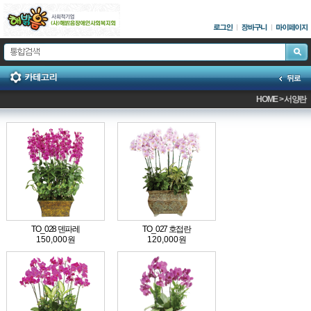
HOME
>
서양란
TO_028 덴파레
TO_027 호접란
150,000원
120,000원